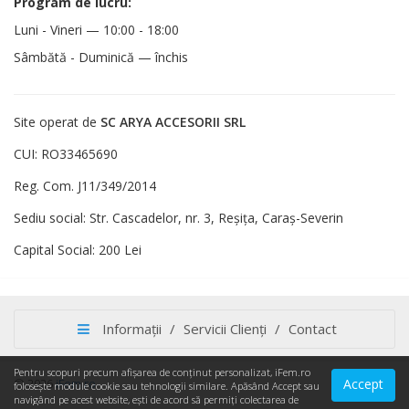
Program de lucru:
Luni - Vineri — 10:00 - 18:00
Sâmbătă - Duminică — închis
Site operat de
SC ARYA ACCESORII SRL
CUI: RO33465690
Reg. Com. J11/349/2014
Sediu social: Str. Cascadelor, nr. 3, Reşiţa, Caraş-Severin
Capital Social: 200 Lei
Informații
/
Servicii Clienți
/
Contact
Pentru scopuri precum afișarea de conținut personalizat, iFem.ro
Accept
© 2026
iFem.ro
123Market
folosește module cookie sau tehnologii similare. Apăsând Accept sau
navigând pe acest website, ești de acord să permiți colectarea de