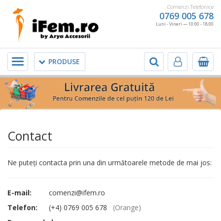
Comenzi Telefonice
0769 005 678
Luni - Vineri — 10:00 - 18:00
Meniu
PRODUSE
Contact
Ne puteţi contacta prin una din următoarele metode de mai jos:
E-mail:
comenzi@ifem.ro
Telefon:
(+4) 0769 005 678
(Orange)