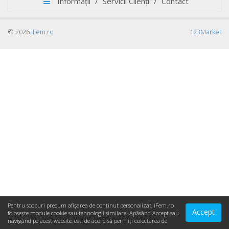
Informații
/
Servicii Clienți
/
Contact
© 2026
iFem.ro
123Market
Pentru scopuri precum afișarea de conținut personalizat, iFem.ro
Accept
folosește module cookie sau tehnologii similare. Apăsând Accept sau
navigând pe acest website, ești de acord să permiți colectarea de
informații prin cookie-uri sau tehnologii similare. Află in sectiunea